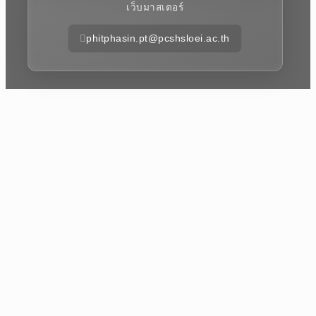
เว็บมาสเตอร์
phitphasin.pt@pcshsloei.ac.th