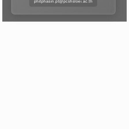
phitphasin.pt@pcshsloei.ac.th