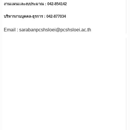
งานเเผนเเละงบประมาณ : 042-854142
บริหารงานบุคคล-ธุรการ : 042-877034
Email : sarabanpcshsloei@pcshsloei.ac.th