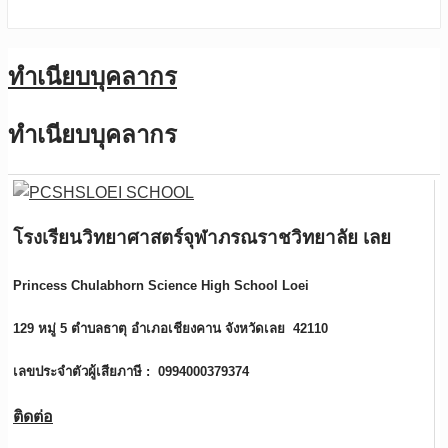
ทำเนียบบุคลากร
ทำเนียบบุคลากร
โรงเรียนวิทยาศาสตร์จุฬาภรณราชวิทยาลัย เลย
Princess Chulabhorn Science High School Loei
129 หมู่ 5 ตำบลธาตุ อำเภอเชียงคาน จังหวัดเลย 42110
เลขประจำตัวผู้เสียภาษี :
0994000379374
ติดต่อ