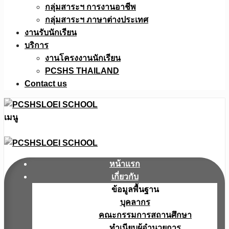
กลุ่มสาระฯ การงานอาชีพ
กลุ่มสาระฯ ภาษาต่างประเทศ
งานรับนักเรียน
บริการ
งานโครงงานนักเรียน
PCSHS THAILAND
Contact us
เมนู
หน้าแรก
เกี่ยวกับ
ข้อมูลพื้นฐาน
บุคลากร
คณะกรรมการสถานศึกษา
ทำเนียบผู้อำนวยการ